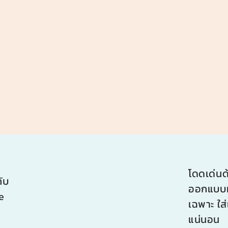
โดดเด่นด
ับ
ออกแบบมา
e
เฉพาะ ใส่
แน่นอน