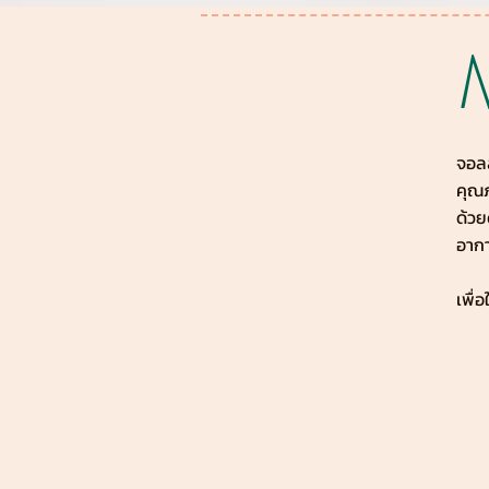
M
จอลล
คุณภ
ด้วย
อาก
เพื่