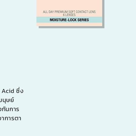
Acid ซึ่ง
มนุษย์
องกันการ
อาการตา