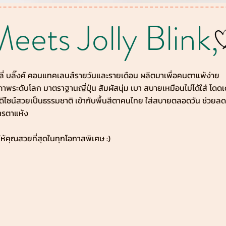
eets Jolly Blink,
ี่ บลิ๊งค์ คอนแทคเลนส์รายวันและรายเดือน ผลิตมาเพื่อคนตาแพ้ง่าย
าพระดับโลก มาตราฐานญี่ปุ่น สัมผัสนุ่ม เบา สบายเหมือนไม่ได้ใส่ โดดเ
ดีไซน์สวยเป็นธรรมชาติ เข้ากับพื้นสีตาคนไทย ใส่สบายตลอดวัน ช่วยลด
ารตาแห้ง
อให้คุณสวยที่สุดในทุกโอกาสพิเศษ :)