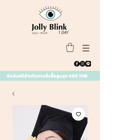
จัดส่งฟรีสำหรับการสั่งซื้อสูงสุด 600 THB